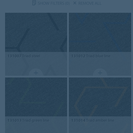
SHOW FILTERS
(0)
REMOVE ALL
131007
Triad steel
131012
Triad blue line
131013
Triad green line
131014
Triad amber line