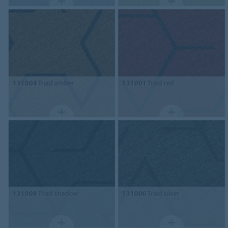
131004
Triad amber
131001
Triad red
131008
Triad shadow
131006
Triad silver