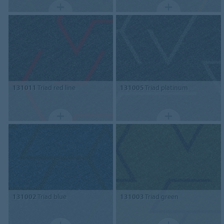
131011
Triad red line
131005
Triad platinum
131002
Triad blue
131003
Triad green