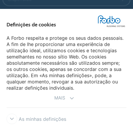
Forbo Flooring Systems
Definições de cookies
Forbo Movement Systems
A Forbo respeita e protege os seus dados pessoais.
A fim de lhe proporcionar uma experiência de
utilização ideal, utilizamos cookies e tecnologias
semelhantes no nosso sítio Web. Os cookies
Sites Mundiais
absolutamente necessários são utilizados sempre;
os outros cookies, apenas se concordar com a sua
Escolha seu país
utilização. Em «As minhas definições», pode, a
qualquer momento, revogar a sua autorização ou
realizar definições individuais.
MAIS
As minhas definições
Termos e Condições
Aviso Legal e Termos de Uso
Proteção de