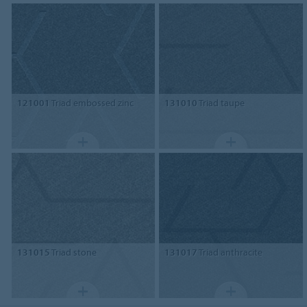
121001
Triad embossed zinc
131010
Triad taupe
131015
Triad stone
131017
Triad anthracite