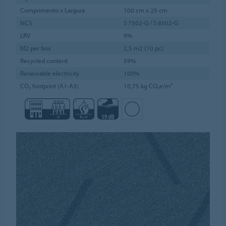
Comprimento x Largura
100 cm x 25 cm
NCS
S 7502-G / S 8502-G
LRV
9%
M2 per box
2,5 m2 (10 pc)
Recycled content
59%
Renewable electricity
100%
CO₂ footprint (A1-A3)
10,75 kg CO₂e/m²