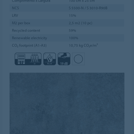
Comprimento x Largura
100 cm x 25 cm
NCS
S 5500-N / S 3010-R90B
LRV
15%
M2 per box
2,5 m2 (10 pc)
Recycled content
59%
Renewable electricity
100%
CO₂ footprint (A1-A3)
10,75 kg CO₂e/m²