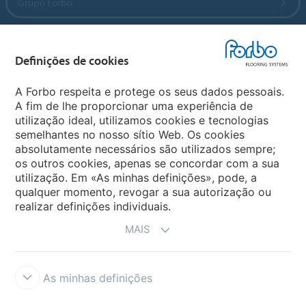
Grupo Forbo
Forbo Flooring Systems
Definições de cookies
Forbo Movement Systems
A Forbo respeita e protege os seus dados pessoais.
A fim de lhe proporcionar uma experiência de
utilização ideal, utilizamos cookies e tecnologias
semelhantes no nosso sítio Web. Os cookies
Sites Mundiais
absolutamente necessários são utilizados sempre;
os outros cookies, apenas se concordar com a sua
Escolha seu país
utilização. Em «As minhas definições», pode, a
qualquer momento, revogar a sua autorização ou
realizar definições individuais.
MAIS
As minhas definições
Termos e Condições
Aviso Legal e Termos de Uso
Proteção de