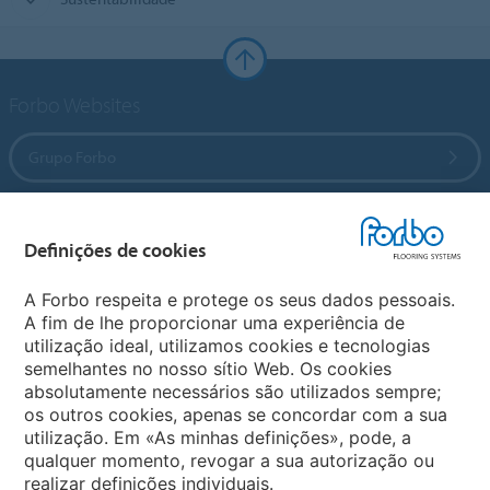
Forbo Websites
Grupo Forbo
Forbo Flooring Systems
Definições de cookies
Forbo Movement Systems
A Forbo respeita e protege os seus dados pessoais.
A fim de lhe proporcionar uma experiência de
utilização ideal, utilizamos cookies e tecnologias
semelhantes no nosso sítio Web. Os cookies
Sites Mundiais
absolutamente necessários são utilizados sempre;
os outros cookies, apenas se concordar com a sua
Escolha seu país
utilização. Em «As minhas definições», pode, a
qualquer momento, revogar a sua autorização ou
realizar definições individuais.