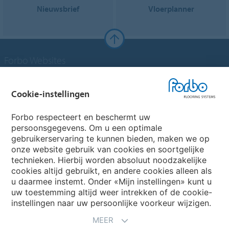
Nieuwsbrief
Vloerplanner
Forbo Websites
Forbo Groep
Cookie-instellingen
Forbo Flooring Systems
Forbo respecteert en beschermt uw
persoonsgegevens. Om u een optimale
gebruikerservaring te kunnen bieden, maken we op
Forbo Movement Systems
onze website gebruik van cookies en soortgelijke
technieken. Hierbij worden absoluut noodzakelijke
cookies altijd gebruikt, en andere cookies alleen als
u daarmee instemt. Onder «Mijn instellingen» kunt u
Kies een land
uw toestemming altijd weer intrekken of de cookie-
instellingen naar uw persoonlijke voorkeur wijzigen.
Kies uw land
MEER