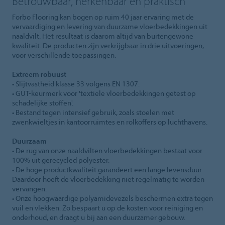
Betrouwbaar, herkenbaar en praktisch
Forbo Flooring kan bogen op ruim 40 jaar ervaring met de
vervaardiging en levering van duurzame vloerbedekkingen uit
naaldvilt. Het resultaat is daarom altijd van buitengewone
kwaliteit. De producten zijn verkrijgbaar in drie uitvoeringen,
voor verschillende toepassingen.
Extreem robuust
• Slijtvastheid klasse 33 volgens EN 1307.
• GUT-keurmerk voor 'textiele vloerbedekkingen getest op
schadelijke stoffen'.
• Bestand tegen intensief gebruik, zoals stoelen met
zwenkwieltjes in kantoorruimtes en rolkoffers op luchthavens.
Duurzaam
• De rug van onze naaldvilten vloerbedekkingen bestaat voor
100% uit gerecycled polyester.
• De hoge productkwaliteit garandeert een lange levensduur.
Daardoor hoeft de vloerbedekking niet regelmatig te worden
vervangen.
• Onze hoogwaardige polyamidevezels beschermen extra tegen
vuil en vlekken. Zo bespaart u op de kosten voor reiniging en
onderhoud, en draagt u bij aan een duurzamer gebouw.