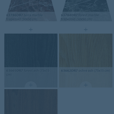
63786DR7
terra marble
63784DR7
forest marble
trapezoid (50x50 cm)
trapezoid (50x50 cm)
63665DR7
forest ash (75x15
63662DR7
ochre ash (75x15 cm)
cm)