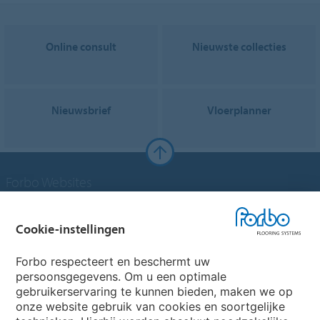
Online consult
Nieuwste collecties
Nieuwsbrief
Vloerplanner
Forbo Websites
Forbo Groep
Cookie-instellingen
Forbo Flooring Systems
Forbo respecteert en beschermt uw
persoonsgegevens. Om u een optimale
gebruikerservaring te kunnen bieden, maken we op
Forbo Movement Systems
onze website gebruik van cookies en soortgelijke