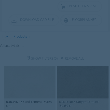
BESTEL EEN STAAL
DOWNLOAD CAD FILE
FLOORPLANNER
Producten
Allura Material
SHOW FILTERS
(0)
REMOVE ALL
63634DR7
sand cement (50x50
63636DR7
canyon cement
cm)
(50x50 cm)