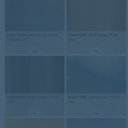
63693DR7
cool natural stone
63659DR7
shell twine (75x25
(100x50 cm)
cm)
63658DR7
grigio twine (75x25
63841DR7
calming sky (75x25
cm)
cm)