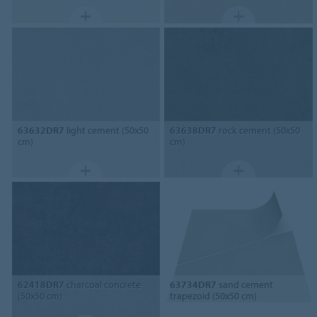
63632DR7
light cement (50x50
63638DR7
rock cement (50x50
cm)
cm)
62418DR7
charcoal concrete
63734DR7
sand cement
(50x50 cm)
trapezoid (50x50 cm)