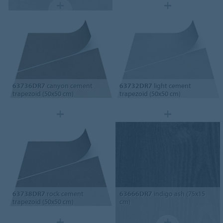
63736DR7
canyon cement
63732DR7
light cement
trapezoid (50x50 cm)
trapezoid (50x50 cm)
63738DR7
rock cement
63666DR7
indigo ash (75x15
trapezoid (50x50 cm)
cm)