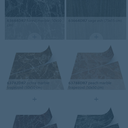
63684DR7
forest marble (50x50
63664DR7
sage ash (75x15 cm)
cm)
63782DR7
ochre marble
63788DR7
peach marble
trapezoid (50x50 cm)
trapezoid (50x50 cm)