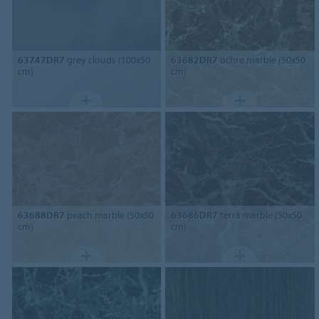
63747DR7
grey clouds (100x50
63682DR7
ochre marble (50x50
cm)
cm)
63688DR7
peach marble (50x50
63686DR7
terra marble (50x50
cm)
cm)