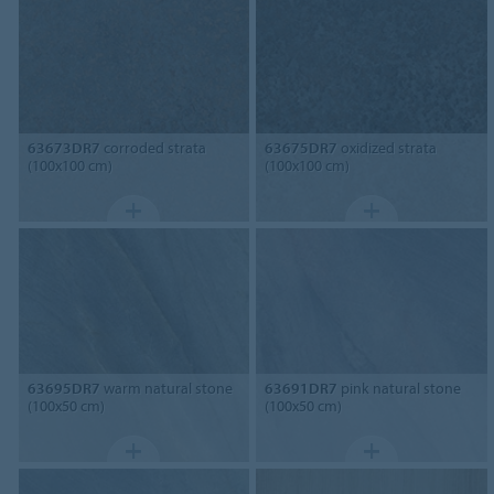
63673DR7
corroded strata
63675DR7
oxidized strata
(100x100 cm)
(100x100 cm)
63695DR7
warm natural stone
63691DR7
pink natural stone
(100x50 cm)
(100x50 cm)