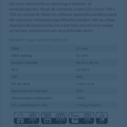
zijn voor statements en zonering in kantoor- of
winkelprojecten. Naast de vierkante maten 50 x 50 en 100 x
100 cm omvat de Material-collectie gedurfde plankformaten
die nog meer ontwerpmogelijkheden bieden. Het op elkaar
afgestemde kleurenschema in het hele assortiment nodigt
uit tot het combineren van verschillende items.
63634DR7
sand cement (50x50 cm)
Dikte
2,5 mm
Dikte slijtlaag
0,7 mm
Lengte x breedte
50 cm x 50 cm
NCS
S 2502-Y
LRV
46%
M2 per doos
3 m2 (12 st)
Gerecycleerd materiaal
27%
Hernieuwbare elektriciteit
100%
CO₂-voetafdruk (A1-A3)
7,16 kg CO₂e/m²