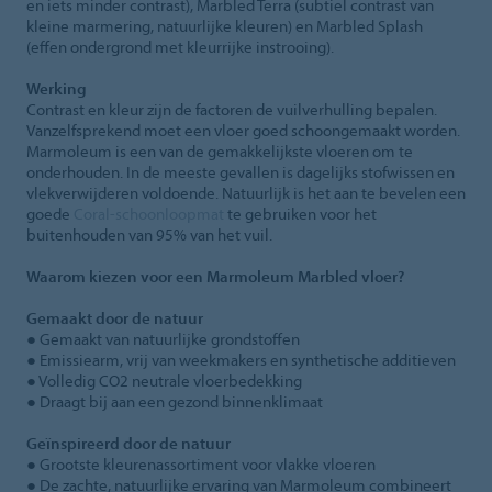
en iets minder contrast), Marbled Terra (subtiel contrast van
kleine marmering, natuurlijke kleuren) en Marbled Splash
(effen ondergrond met kleurrijke instrooing).
Werking
Contrast en kleur zijn de factoren de vuilverhulling bepalen.
Vanzelfsprekend moet een vloer goed schoongemaakt worden.
Marmoleum is een van de gemakkelijkste vloeren om te
onderhouden. In de meeste gevallen is dagelijks stofwissen en
vlekverwijderen voldoende. Natuurlijk is het aan te bevelen een
goede
Coral-schoonloopmat
te gebruiken voor het
buitenhouden van 95% van het vuil.
Waarom kiezen voor een Marmoleum Marbled vloer?
Gemaakt door de natuur
● Gemaakt van natuurlijke grondstoffen
● Emissiearm, vrij van weekmakers en synthetische additieven
● Volledig CO2 neutrale vloerbedekking
● Draagt bij aan een gezond binnenklimaat
Geïnspireerd door de natuur
● Grootste kleurenassortiment voor vlakke vloeren
● De zachte, natuurlijke ervaring van Marmoleum combineert