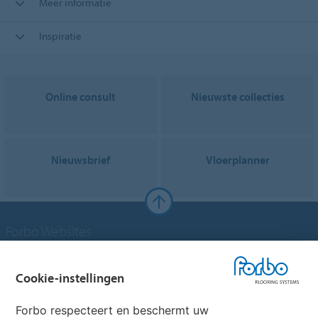
Meer informatie
Inspiratie
Online consult
Nieuwste collecties
Nieuwsbrief
Vloerplanner
Forbo Websites
Forbo Groep
Cookie-instellingen
Forbo Flooring Systems
Forbo respecteert en beschermt uw