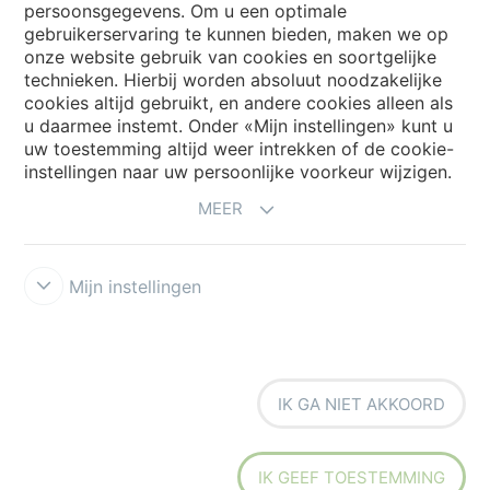
persoonsgegevens. Om u een optimale
gebruikerservaring te kunnen bieden, maken we op
Forbo Movement Systems
onze website gebruik van cookies en soortgelijke
technieken. Hierbij worden absoluut noodzakelijke
cookies altijd gebruikt, en andere cookies alleen als
u daarmee instemt. Onder «Mijn instellingen» kunt u
Kies een land
uw toestemming altijd weer intrekken of de cookie-
instellingen naar uw persoonlijke voorkeur wijzigen.
Kies uw land
MEER
Mijn instellingen
Disclaimer & Terms of use
Privacyverklaring
Cookies
Forbo
IK GA NIET AKKOORD
Integrity Line
Cookie-instellingen
IK GEEF TOESTEMMING