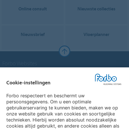
Online consult
Nieuwste collecties
Nieuwsbrief
Vloerplanner
Forbo Websites
Forbo Groep
Cookie-instellingen
Forbo Flooring Systems
Forbo respecteert en beschermt uw
persoonsgegevens. Om u een optimale
gebruikerservaring te kunnen bieden, maken we op
Forbo Movement Systems
onze website gebruik van cookies en soortgelijke
technieken. Hierbij worden absoluut noodzakelijke
cookies altijd gebruikt, en andere cookies alleen als