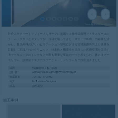
社会人ラグビートップイーストリーグに所属する横河武蔵野アトラスターズの
チームドクターとスタッフが、現場で培ってきた「スポーツ医療」の経験を活
かし、整形外科及びリハビリテーション領域における地域医療の向上と発展を
目指して開設されたクリニック。快適性と機能性を追求した医療空間を目指す
上でクリニックのインテリア空間も重要な要素の一つと考えられ、床にはマー
モリウム、診察室デスクにファニチャーリノリウムをご採用頂きました。
場所
Musashino-City, Tokyo
設計者
HIROAKI IWASA ARCHITECTS WORKSHOP
施工業者
TEN-NEN-SHA INC.
写真
Mr. Toshihiro Sobajima
竣工
Juni 2018
施工事例