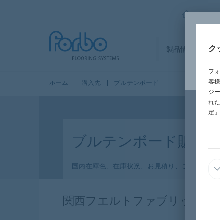
FORBO
ク
製品情報
セ
フォ
客様
ホーム
購入先
ブルテンボード
ジー
れた
定」
ブルテンボード販売
国内在庫色、在庫状況、お見積り、ご購入は直
関西フエルトファブリック株