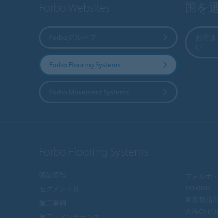
Forbo Websites
国を
Forboグループ
お住ま
い
Forbo Flooring Systems
Forbo Movement Systems
Forbo Flooring Systems
製品情報
フォルボ・
141-0032
セグメント別
東京都品川区
施工事例
大崎CNビ
施工・メンテナンス