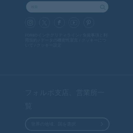
FORBOインテグリティライン
免責事項と利
用規約
データの機密性宣言
クッキーにつ
いて
クッキー設定
フォルボ支店、営業所一
覧
世界の地域、国を選択