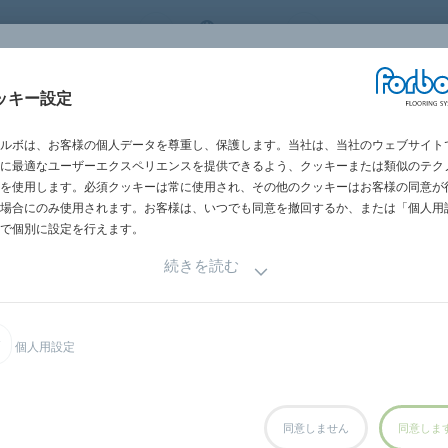
 FLOORING SYSTEMS
JAPAN
世界の営業所一
施工・メンテナン
ッキー設定
グメント別
施工事例
サステナビリテ
ス
ルボは、お客様の個人データを尊重し、保護します。当社は、当社のウェブサイト
に最適なユーザーエクスペリエンスを提供できるよう、クッキーまたは類似のテク
を使用します。必須クッキーは常に使用され、その他のクッキーはお客様の同意が
場合にのみ使用されます。お客様は、いつでも同意を撤回するか、または「個人用
で個別に設定を行えます。
続きを読む
パートナー
接販売パートナーにお問い合わせ下さい。
個人用設定
式会社
同意しません
同意しま