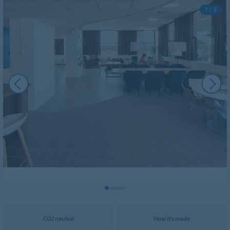
1 / 5
CO2 neutral
How it's made