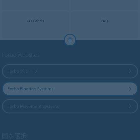
ECO labels
FAQ
Forbo Websites
Forboグループ
Forbo Flooring Systems
Forbo Movement Systems
国を選択