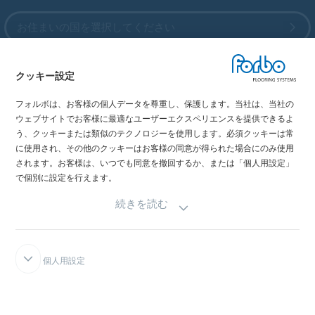
お住まいの国を選択してください
クッキー設定
My Forbo
フォルボは、お客様の個人データを尊重し、保護します。当社は、当社の
最新カタログ
ウェブサイトでお客様に最適なユーザーエクスペリエンスを提供できるよ
メディア掲載情報
う、クッキーまたは類似のテクノロジーを使用します。必須クッキーは常
イベント情報
に使用され、その他のクッキーはお客様の同意が得られた場合にのみ使用
されます。お客様は、いつでも同意を撤回するか、または「個人用設定」
ショールーム
で個別に設定を行えます。
続きを読む
個人用設定
FORBOインテグリティライン
免責事項と利用規約
データの機密性宣言
クッキーにつ
いて
クッキー設定