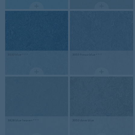
3030
blue * * *
3055
fresco blue * * *
3828
blue heaven * * *
3053
dove blue