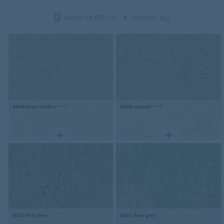
SHOW FILTERS
(0)
REMOVE ALL
3860
silver shadow * * *
3428
seashell * * *
3032
mist grey
2621
dove grey