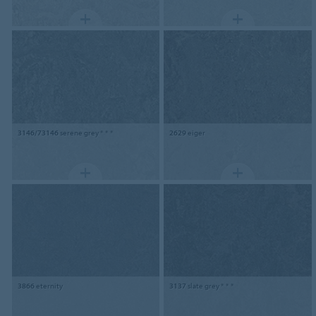
3146/73146
serene grey * * *
2629
eiger
3866
eternity
3137
slate grey * * *