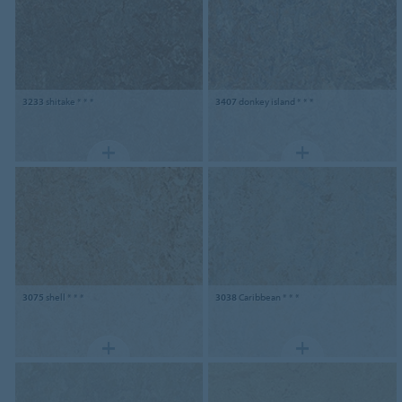
3233
shitake * * *
3407
donkey island * * *
3075
shell * * *
3038
Caribbean * * *