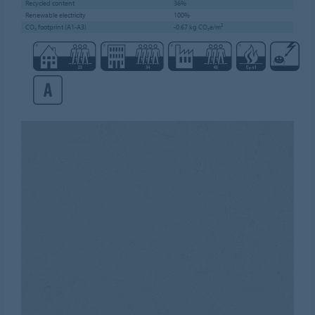
Recycled content
36%
Renewable electricity
100%
CO₂ footprint (A1-A3)
-0.67 kg CO₂e/m²