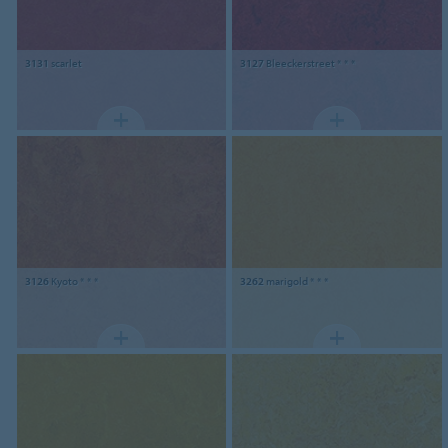
3131
scarlet
3127
Bleeckerstreet * * *
3126
Kyoto * * *
3262
marigold * * *