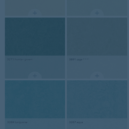
3271
hunter green
3891
sage * * *
3269
turquoise
3267
aqua