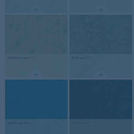
3429
bluemoon * * *
3219
spa * * *
3264
Greek blue
3261
marine * * *