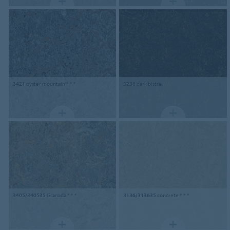
3421
oyster mountain * * *
3236
dark bistre
3405/340535
Granada * * *
3136/313635
concrete * * *