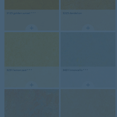
3125
golden sunset * * *
3225
dandelion
3251
lemon zest * * *
3431
limoncello * * *