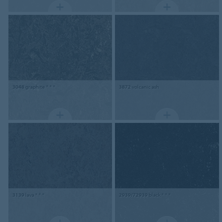
3048
graphite * * *
3872
volcanic ash
3139
lava * * *
2939/72939
black * * *