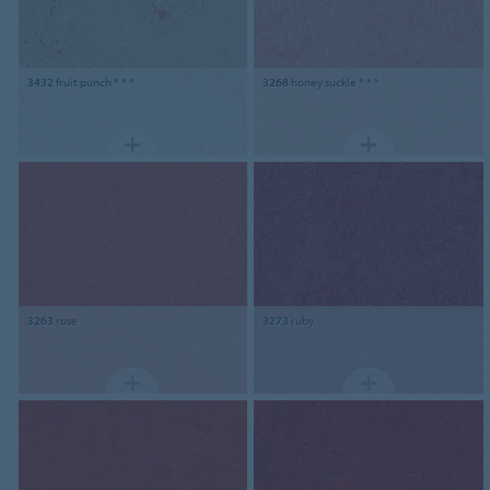
3432
fruit punch * * *
3268
honey suckle * * *
3263
rose
3273
ruby