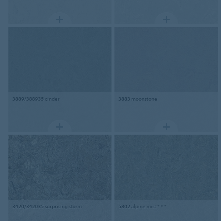
3889/388935
cinder
3883
moonstone
3420/342035
surprising storm
5802
alpine mist * * *