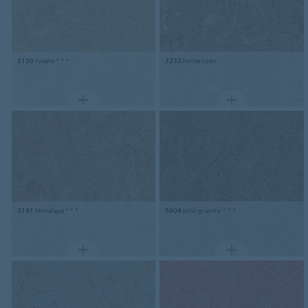
3120
rosato * * *
3232
horse roan
3141
Himalaya * * *
5804
pink granite * * *