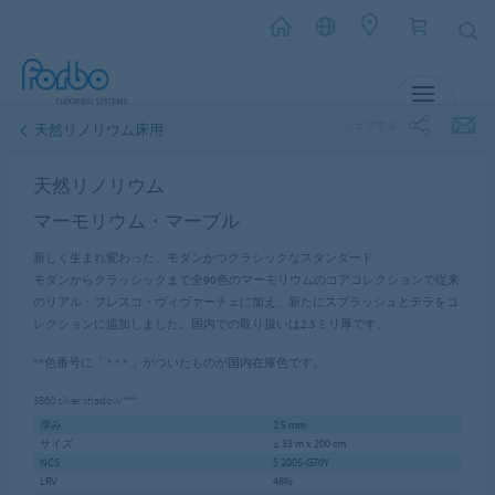
メニュー
シェアする
天然リノリウム
床用
天然リノリウム
マーモリウム・マーブル
新しく生まれ変わった、モダンかつクラシックなスタンダード
モダンからクラッシックまで全90色のマーモリウムのコアコレクションで従来
のリアル・フレスコ・ヴィヴァーチェに加え、新たにスプラッシュとテラをコ
レクションに追加しました。国内での取り扱いは2.5ミリ厚です。
**色番号に「 * * * 」がついたものが国内在庫色です。
3860
silver shadow
***
厚み
2.5 mm
サイズ
≤ 33 m x 200 cm
NCS
S 2005-G70Y
LRV
48%