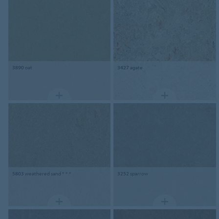
3890
oat
3427
agate
5803
weathered sand * * *
3252
sparrow