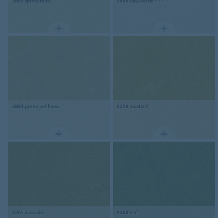
3885
spring buds
3430
salsa verde * * *
3881
green wellness
3259
mustard
3265
avocado
3260
leaf