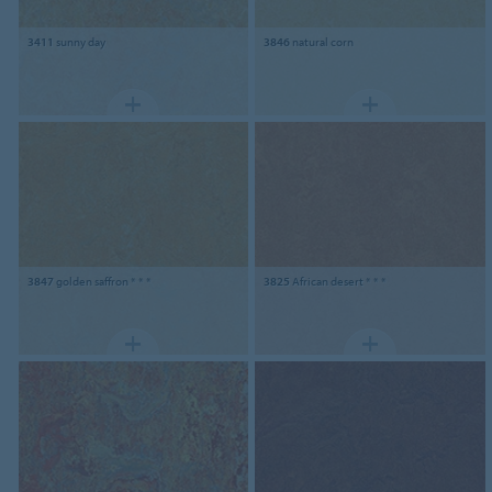
3411
sunny day
3846
natural corn
3847
golden saffron * * *
3825
African desert * * *