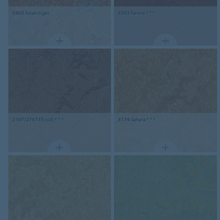
3403
Asian tiger
3203
henna * * *
2767/276735
rust * * *
3174
Sahara * * *