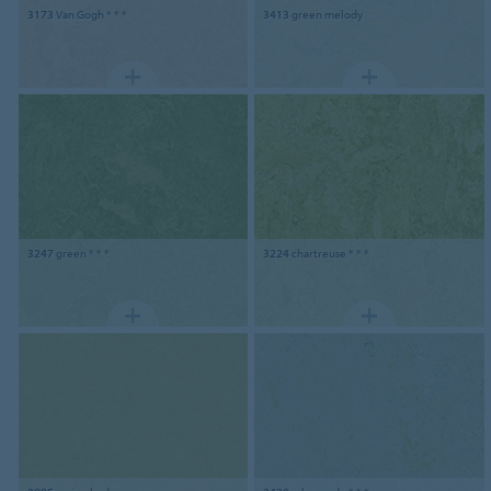
3173
Van Gogh * * *
3413
green melody
3247
green * * *
3224
chartreuse * * *