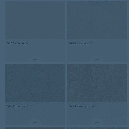
3257
edelweiss
3433
rockpool * * *
5801
river bank * * *
3234
forest ground