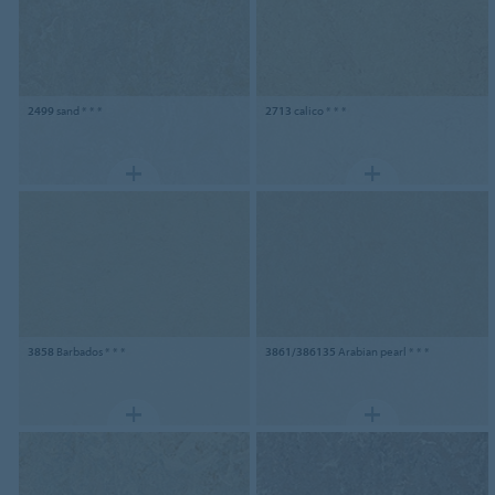
2499
sand * * *
2713
calico * * *
3858
Barbados * * *
3861/386135
Arabian pearl * * *