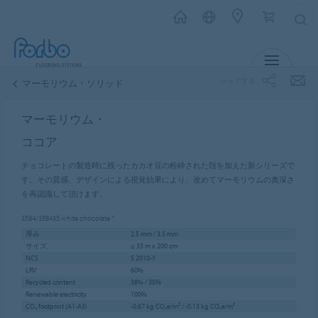
メニュー
シェアする
マーモリウム・ソリッド
マーモリウム・
ココア
チョコレートの製造時に残ったカカオ豆の粉砕された殻を加えた新シリーズで
す。その質感、デザインによる視覚効果により、改めてマーモリウムの奥深さ
を再認識して頂けます。
3584/358435
white chocolate
*
厚み
2.5 mm / 3.5 mm
サイズ
≤ 33 m x 200 cm
NCS
S 2010-Y
LRV
60%
Recycled content
38% / 35%
Renewable electricity
100%
CO₂ footprint (A1-A3)
-0.67 kg CO₂e/m² / -0.13 kg CO₂e/m²