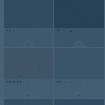
3589
nori
3591
black tea
3590/359035
meringue *
3582
earl grey chocolate