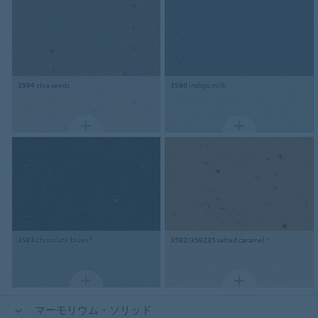
3594
chia seeds
3586
indigo milk
3583
chocolate blues *
3592/359235
salted caramel *
マーモリウム・ソリッド