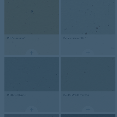
3587
curcuma *
3585
stracciatella *
3588
eucalyptus
3593/359335
matcha