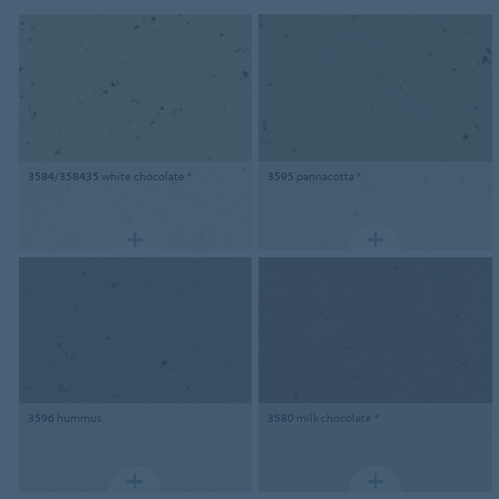
3584/358435
white chocolate *
3595
pannacotta *
3596
hummus
3580
milk chocolate *