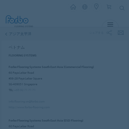
メニュー
シェアする
アジア太平洋
ベトナム
FLOORING SYSTEMS
Forbo Flooring Systems South East Asia (Commercial Flooring)
60 Paya Lebar Road
#06-28 Paya Lebar Square
SG-409051 Singapore
TEL:
+65 92 71 71 71
info.flooring.vn@forbo.com
http://www.forbo-flooring.com
Forbo Flooring Systems South East Asia (ESD Flooring)
60 Paya Lebar Road