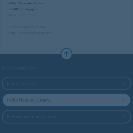
#06-28 Paya Lebar Square
SG-409051 Singapore
TEL:
+65 902 587 50
info.flooring.sg@forbo.com
http://www.forbo-flooring.com
Forbo Websites
Forboグループ
Forbo Flooring Systems
Forbo Movement Systems