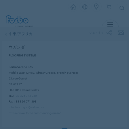
メニュー
シェアする
中東/アフリカ
ウガンダ
FLOORING SYSTEMS
Forbo Sarlino SAS
Middle East/ Turkey/ Africa/ Greece/ French overseas
63, rue Gosset
P.B. 62717
FR-51055 Reims Cedex
TEL:
+33 326 773 030
Fax: +33 326 071 893
info.flooring.sc@forbo.com
https://www.forbo.com/flooring/en-aa/