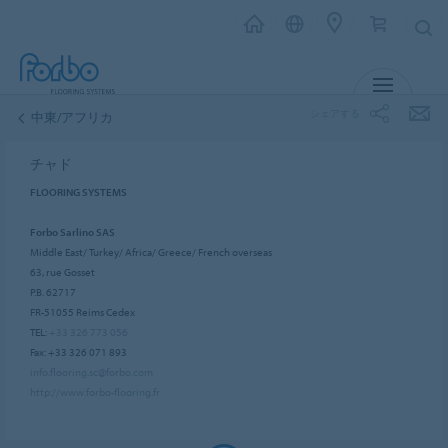
メニュー
シェアする
中東/アフリカ
チャド
FLOORING SYSTEMS
Forbo Sarlino SAS
Middle East/ Turkey/ Africa/ Greece/ French overseas
63, rue Gosset
P.B. 62717
FR-51055 Reims Cedex
TEL:
+33 326 773 056
Fax: +33 326 071 893
info.flooring.sc@forbo.com
http://www.forbo-flooring.fr