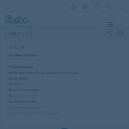
メニュー
シェアする
中東/アフリカ
ルワンダ
FLOORING SYSTEMS
Forbo Sarlino SAS
Middle East/ Turkey/ Africa/ Greece/ French overseas
63, rue Gosset
P.B. 62717
FR-51055 Reims Cedex
TEL:
+33 326 773 056
Fax: +33 326 071 893
info.flooring.sc@forbo.com
http://www.forbo.com/flooring/en-aa/