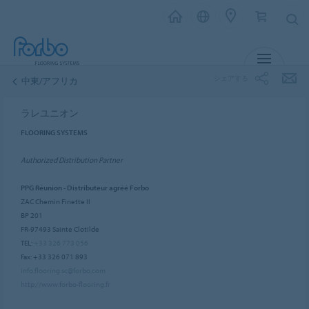
メニュー
シェアする
中東/アフリカ
ラレユニオン
FLOORING SYSTEMS
Authorized Distribution Partner
PPG Réunion - Distributeur agréé Forbo
ZAC Chemin Finette II
BP 201
FR-97493 Sainte Clotilde
TEL:
+33 326 773 056
Fax: +33 326 071 893
info.flooring.sc@forbo.com
http://www.forbo-flooring.fr