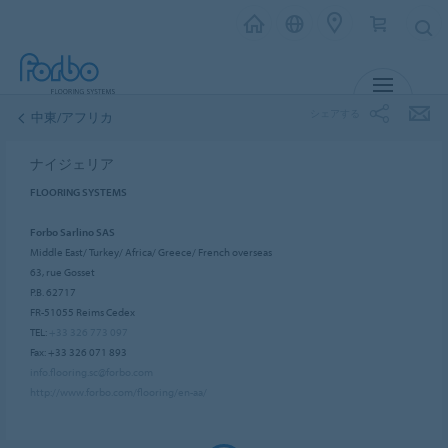
メニュー
シェアする
中東/アフリカ
ナイジェリア
FLOORING SYSTEMS
Forbo Sarlino SAS
Middle East/ Turkey/ Africa/ Greece/ French overseas
63, rue Gosset
P.B. 62717
FR-51055 Reims Cedex
TEL:
+33 326 773 097
Fax: +33 326 071 893
info.flooring.sc@forbo.com
http://www.forbo.com/flooring/en-aa/