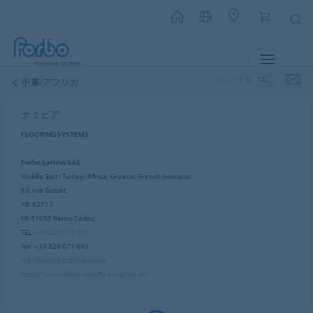
メニュー
シェアする
中東/アフリカ
ナミビア
FLOORING SYSTEMS
Forbo Sarlino SAS
Middle East/ Turkey/ Africa/ Greece/ French overseas
63, rue Gosset
P.B. 62717
FR-51055 Reims Cedex
TEL:
+33 326 773 030
Fax: +33 326 071 893
info.flooring.sc@forbo.com
https://www.forbo.com/flooring/en-aa/