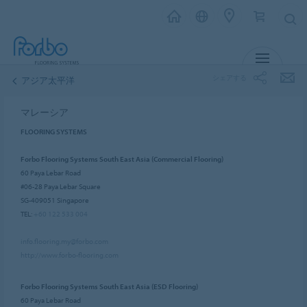
メニュー
シェアする
アジア太平洋
マレーシア
FLOORING SYSTEMS
Forbo Flooring Systems South East Asia (Commercial Flooring)
60 Paya Lebar Road
#06-28 Paya Lebar Square
SG-409051 Singapore
TEL:
+60 122 533 004
info.flooring.my@forbo.com
http://www.forbo-flooring.com
Forbo Flooring Systems South East Asia (ESD Flooring)
60 Paya Lebar Road