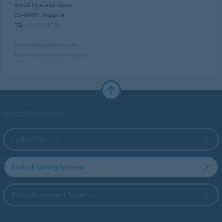
#06-28 Paya Lebar Square
SG-409051 Singapore
TEL:
+65 902 587 50
info.flooring.sg@forbo.com
http://www.forbo-flooring.com
Forbo Websites
Forboグループ
Forbo Flooring Systems
Forbo Movement Systems