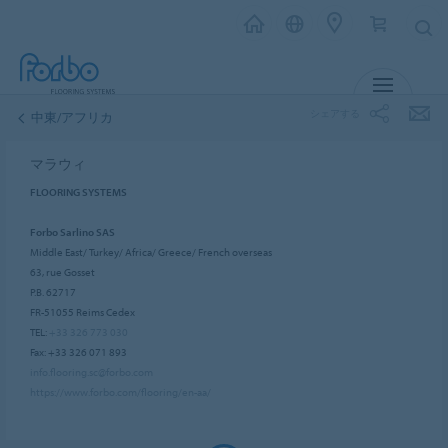
メニュー
シェアする
中東/アフリカ
マラウィ
FLOORING SYSTEMS
Forbo Sarlino SAS
Middle East/ Turkey/ Africa/ Greece/ French overseas
63, rue Gosset
P.B. 62717
FR-51055 Reims Cedex
TEL:
+33 326 773 030
Fax: +33 326 071 893
info.flooring.sc@forbo.com
https://www.forbo.com/flooring/en-aa/