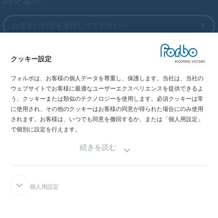
お住まいの国を選択してください
クッキー設定
My Forbo
フォルボは、お客様の個人データを尊重し、保護します。当社は、当社の
最新カタログ
ウェブサイトでお客様に最適なユーザーエクスペリエンスを提供できるよ
メディア掲載情報
う、クッキーまたは類似のテクノロジーを使用します。必須クッキーは常
イベント情報
に使用され、その他のクッキーはお客様の同意が得られた場合にのみ使用
されます。お客様は、いつでも同意を撤回するか、または「個人用設定」
ショールーム
で個別に設定を行えます。
続きを読む
個人用設定
FORBOインテグリティライン
免責事項と利用規約
データの機密性宣言
クッキーにつ
いて
クッキー設定