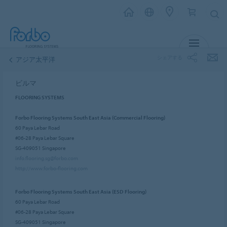
メニュー
シェアする
アジア太平洋
ビルマ
FLOORING SYSTEMS
Forbo Flooring Systems South East Asia (Commercial Flooring)
60 Paya Lebar Road
#06-28 Paya Lebar Square
SG-409051 Singapore
info.flooring.sg@forbo.com
http://www.forbo-flooring.com
Forbo Flooring Systems South East Asia (ESD Flooring)
60 Paya Lebar Road
#06-28 Paya Lebar Square
SG-409051 Singapore