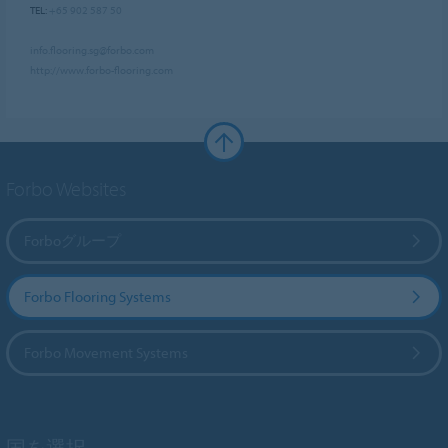
TEL:
+65 902 587 50
info.flooring.sg@forbo.com
http://www.forbo-flooring.com
Forbo Websites
Forboグループ
Forbo Flooring Systems
Forbo Movement Systems
国を選択