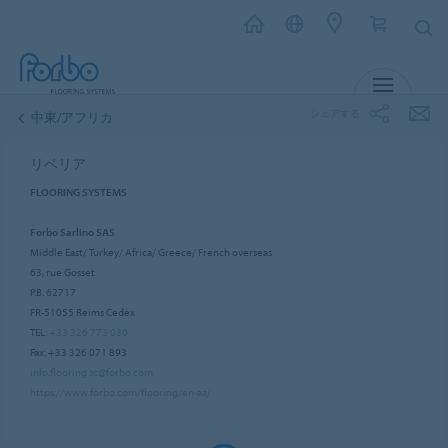
メニュー
シェアする
中東/アフリカ
リベリア
FLOORING SYSTEMS
Forbo Sarlino SAS
Middle East/ Turkey/ Africa/ Greece/ French overseas
63, rue Gosset
P.B. 62717
FR-51055 Reims Cedex
TEL:
+33 326 773 030
Fax: +33 326 071 893
info.flooring.sc@forbo.com
https://www.forbo.com/flooring/en-aa/