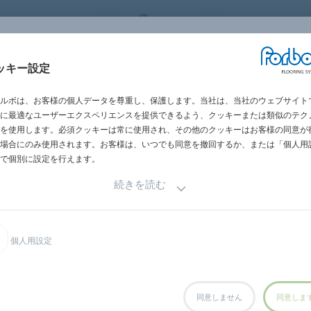
 FLOORING SYSTEMS
JAPAN
世界の営業所一
施工・メンテナン
ッキー設定
グメント別
施工事例
サステナビリテ
ス
ルボは、お客様の個人データを尊重し、保護します。当社は、当社のウェブサイト
に最適なユーザーエクスペリエンスを提供できるよう、クッキーまたは類似のテク
を使用します。必須クッキーは常に使用され、その他のクッキーはお客様の同意が
場合にのみ使用されます。お客様は、いつでも同意を撤回するか、または「個人用
で個別に設定を行えます。
続きを読む
個人用設定
同意しません
同意しま