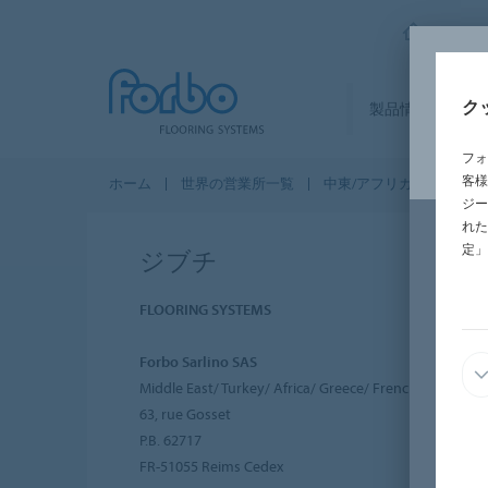
FORBO
ク
製品情報
セ
フォ
客様
ホーム
世界の営業所一覧
中東/アフリカ
ジブチ
ジー
れた
定」
ジブチ
FLOORING SYSTEMS
Forbo Sarlino SAS
Middle East/ Turkey/ Africa/ Greece/ French overseas
63, rue Gosset
P.B. 62717
FR-51055 Reims Cedex