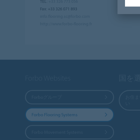
TEL:
+33 326 773 056
Fax: +33 326 071 893
info.flooring.sc@forbo.com
http://www.forbo-flooring.fr
Forbo Websites
国を
Forboグループ
お住ま
い
Forbo Flooring Systems
Forbo Movement Systems