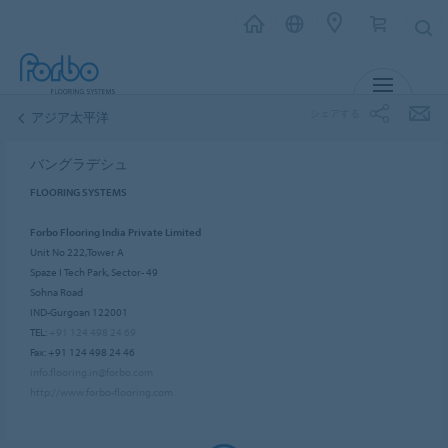
メニュー
シェアする
アジア太平洋
バングラデシュ
FLOORING SYSTEMS
Forbo Flooring India Private Limited
Unit No 222,Tower A
Spaze I Tech Park, Sector- 49
Sohna Road
IND-Gurgoan 122001
TEL:
+91 124 498 24 69
Fax: +91 124 498 24 46
info.flooring.in@forbo.com
http://www.forbo-flooring.com