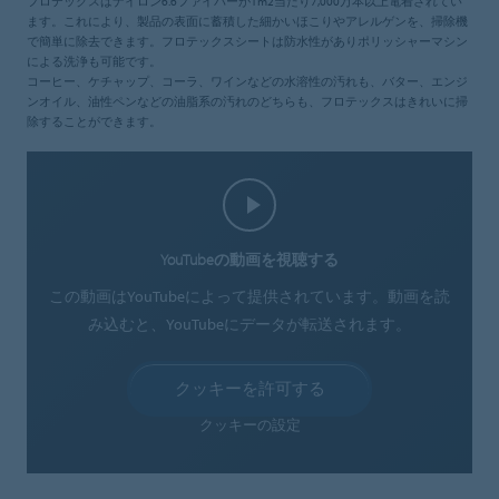
フロテックスはナイロン6.6ファイバーが1m2当たり7,000万本以上電着されてい
ます。これにより、製品の表面に蓄積した細かいほこりやアレルゲンを、掃除機
で簡単に除去できます。フロテックスシートは防水性がありポリッシャーマシン
による洗浄も可能です。
コーヒー、ケチャップ、コーラ、ワインなどの水溶性の汚れも、バター、エンジ
ンオイル、油性ペンなどの油脂系の汚れのどちらも、フロテックスはきれいに掃
除することができます。
YouTubeの動画を視聴する
この動画はYouTubeによって提供されています。動画を読
み込むと、YouTubeにデータが転送されます。
クッキーを許可する
クッキーの設定