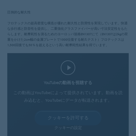
圧倒的な耐久性
フロテックスの超高密度な構造が優れた耐久性と防滑性を実現しています。快適
な歩行感と防音性を提供し、二重強化グラスファイバーが高い寸法安定性をもた
らします。耐摩耗性を測るためのヨーロッパ規格EN1307にて（EN1307は2kgの荷
重をかけた2cm幅の金属プレートで1000往復する耐久テスト）フロテックスは
1,500回後でも50％を超えるという高い耐摩耗性結果を得ています。
YouTubeの動画を視聴する
この動画はYouTubeによって提供されています。動画を読
み込むと、YouTubeにデータが転送されます。
クッキーを許可する
クッキーの設定