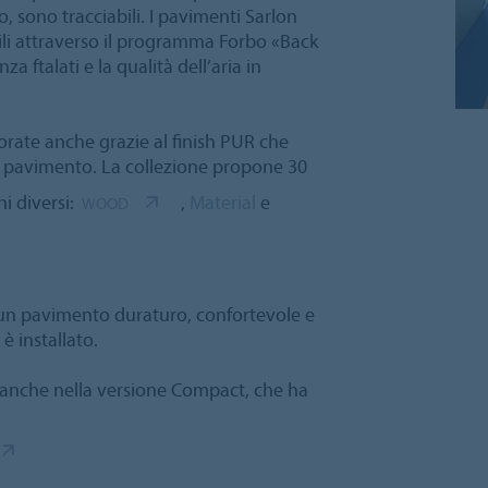
, sono tracciabili. I pavimenti Sarlon
abili attraverso il programma Forbo «Back
a ftalati e la qualità dell’aria in
orate anche grazie al finish PUR che
el pavimento. La collezione propone 30
ni diversi:
,
Material
e
WOOD
e un pavimento duraturo, confortevole e
 è installato.
li anche nella versione Compact, che ha