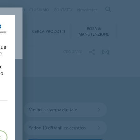
logo Prodotti
CHI SIAMO
CONTATTI
Newsletter
POSA &
DOWNLOAD
CERCA PRODOTTI
MANUTENZIONE
tua
CONDIVIDI
e
o.
so
Vinilici a stampa digitale
Sarlon 19 dB vinilico acustico
O