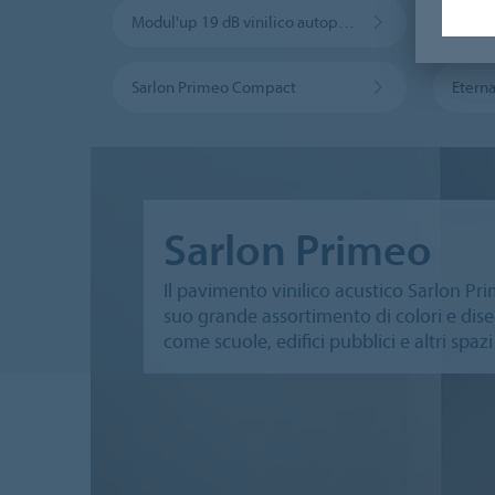
Modul'up 19 dB vinilico autoposante
Sarlon Primeo Compact
Eterna
Sarlon Primeo
Il pavimento vinilico acustico Sarlon Pr
suo grande assortimento di colori e dise
come scuole, edifici pubblici e altri spaz