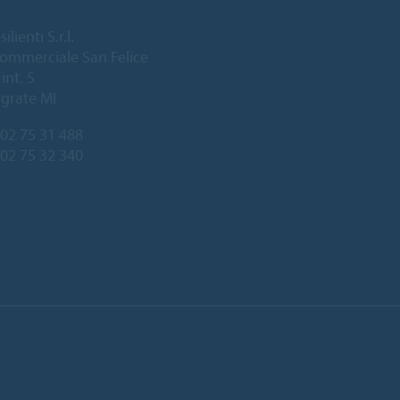
lienti S.r.l.
ommerciale San Felice
int. 5
grate MI
02 75 31 488
 02 75 32 340