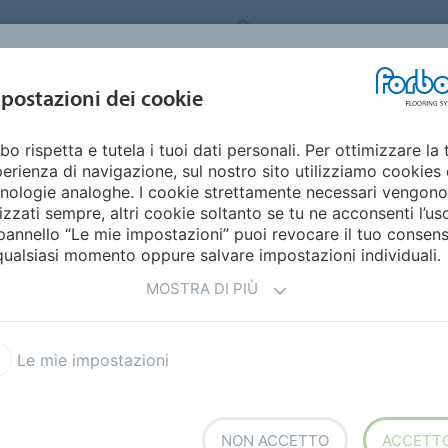
ORBO FLOORING SYSTEMS
ITALY
Home
Cata
DESIGN E
postazioni dei cookie
STENIBILITÀ
PRODOTTI
SETTORI
ISPIRAZIONE
bo rispetta e tutela i tuoi dati personali. Per ottimizzare la 
erienza di navigazione, sul nostro sito utilizziamo cookies 
EI
nologie analoghe. I cookie strettamente necessari vengono
lizzati sempre, altri cookie soltanto se tu ne acconsenti l’us
pannello “Le mie impostazioni” puoi revocare il tuo consen
qualsiasi momento oppure salvare impostazioni individuali.
MOSTRA DI PIÙ
Modul'up TE autoadagiante in teli
Creazioni d'artista
Le mie impostazioni
l: vinilico di design in teli
Sarlon 15 dB vinilico acustico
NON ACCETTO
ACCETT