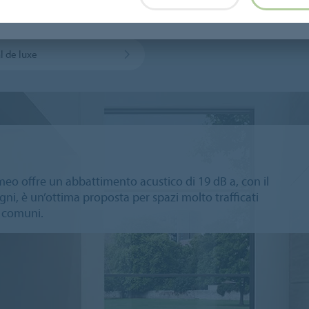
Modul'up Compact vinilico autoposante
Sarlon Gradino
l de luxe
imeo offre un abbattimento acustico di 19 dB a, con il
gni, è un’ottima proposta per spazi molto trafficati
i comuni.