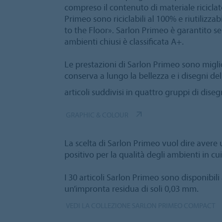
compreso il contenuto di materiale riciclato
Primeo sono riciclabili al 100% e riutilizz
to the Floor». Sarlon Primeo è garantito senz
ambienti chiusi è classificata A+.
Le prestazioni di Sarlon Primeo sono migli
conserva a lungo la bellezza e i disegni d
articoli suddivisi in quattro gruppi di diseg
GRAPHIC & COLOUR
La scelta di Sarlon Primeo vuol dire aver
positivo per la qualità degli ambienti in cui
I 30 articoli Sarlon Primeo sono disponibi
un’impronta residua di soli 0,03 mm.
VEDI LA COLLEZIONE SARLON PRIMEO COMPACT