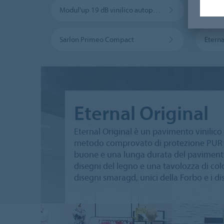
Modul'up 19 dB vinilico autoposante
Sarlon Primeo Compact
Eterna
Eternal Original
Eternal Original è un pavimento vinilico 
metodo comprovato di protezione PUR Pe
buone e una lunga durata del pavimento
disegni del legno e una tavolozza di col
disegni smaragd, unici della Forbo e i d