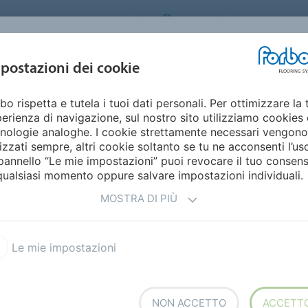
ORBO FLOORING SYSTEMS
ITALY
Home
Cata
DESIGN E
postazioni dei cookie
STENIBILITÀ
PRODOTTI
SETTORI
ISPIRAZIONE
bo rispetta e tutela i tuoi dati personali. Per ottimizzare la 
erienza di navigazione, sul nostro sito utilizziamo cookies 
EI
nologie analoghe. I cookie strettamente necessari vengono
lizzati sempre, altri cookie soltanto se tu ne acconsenti l’us
pannello “Le mie impostazioni” puoi revocare il tuo consen
qualsiasi momento oppure salvare impostazioni individuali.
MOSTRA DI PIÙ
Modul'up TE autoadagiante in teli
Creazioni d'artista
Le mie impostazioni
l: vinilico di design in teli
Sarlon 15 dB vinilico acustico
NON ACCETTO
ACCETT