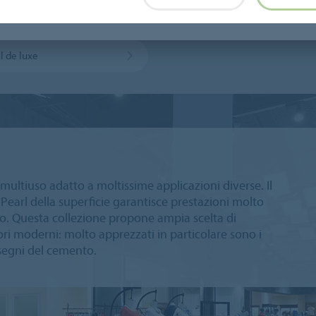
Modul'up Compact vinilico autoposante
Sarlon Gradino
l de luxe
multiuso adatto a moltissime applicazioni diverse. Il
arl della superficie garantisce prestazioni molto
. Questa collezione propone ampia scelta di
ori moderni: molto apprezzati in particolare sono i
isegni del cemento.