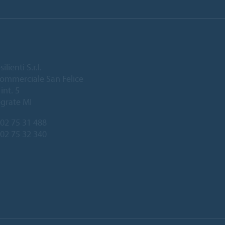
lienti S.r.l.
ommerciale San Felice
int. 5
grate MI
02 75 31 488
 02 75 32 340