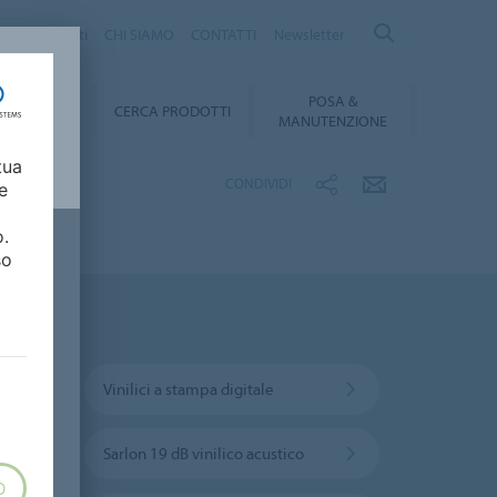
logo Prodotti
CHI SIAMO
CONTATTI
Newsletter
POSA &
DOWNLOAD
CERCA PRODOTTI
MANUTENZIONE
tua
CONDIVIDI
e
o.
so
Vinilici a stampa digitale
Sarlon 19 dB vinilico acustico
O