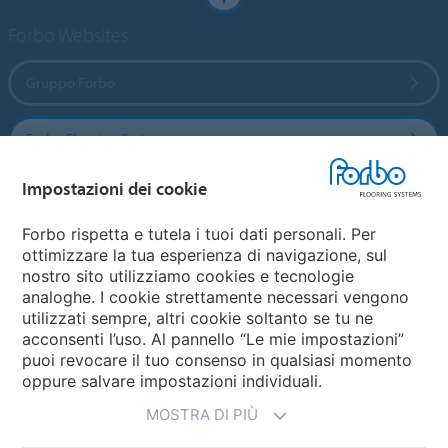
Forbo Websites
Gruppo Forbo
Forbo Flooring Systems
Impostazioni dei cookie
Forbo Movement Systems
Forbo rispetta e tutela i tuoi dati personali. Per
ottimizzare la tua esperienza di navigazione, sul
nostro sito utilizziamo cookies e tecnologie
Seleziona una nazione
analoghe. I cookie strettamente necessari vengono
utilizzati sempre, altri cookie soltanto se tu ne
Seleziona una nazione
acconsenti l’uso. Al pannello “Le mie impostazioni”
puoi revocare il tuo consenso in qualsiasi momento
oppure salvare impostazioni individuali.
MOSTRA DI PIÙ