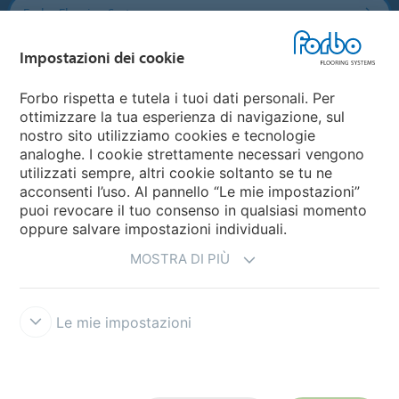
Forbo Flooring Systems
Impostazioni dei cookie
Forbo Movement Systems
Forbo rispetta e tutela i tuoi dati personali. Per
ottimizzare la tua esperienza di navigazione, sul
nostro sito utilizziamo cookies e tecnologie
Seleziona una nazione
analoghe. I cookie strettamente necessari vengono
utilizzati sempre, altri cookie soltanto se tu ne
Seleziona una nazione
acconsenti l’uso. Al pannello “Le mie impostazioni”
puoi revocare il tuo consenso in qualsiasi momento
oppure salvare impostazioni individuali.
MOSTRA DI PIÙ
Le mie impostazioni
Disclaimer e Condizioni d'uso
Trattamento dati personali
Cookies
Forbo Integrity Line
Impostazioni dei cookie