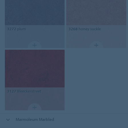
3272
plum
3268
honey suckle
3127
Bleeckerstreet
Marmoleum Marbled