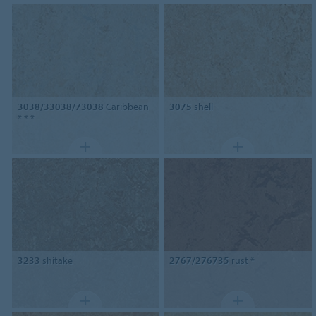
3038/33038/73038
Caribbean
3075
shell
* * *
3233
shitake
2767/276735
rust *