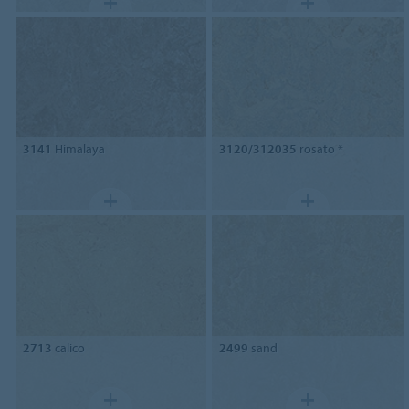
3141
Himalaya
3120/312035
rosato *
2713
calico
2499
sand