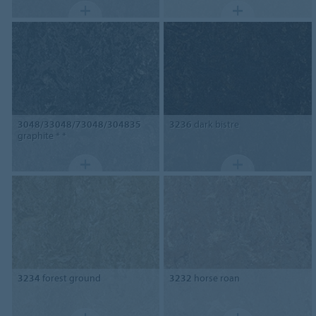
3048/33048/73048/304835
3236
dark bistre
graphite * *
3234
forest ground
3232
horse roan