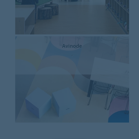
Avinode
-