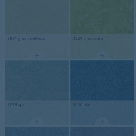
3881
green wellness
3224
chartreuse
3219
spa
3030
blue