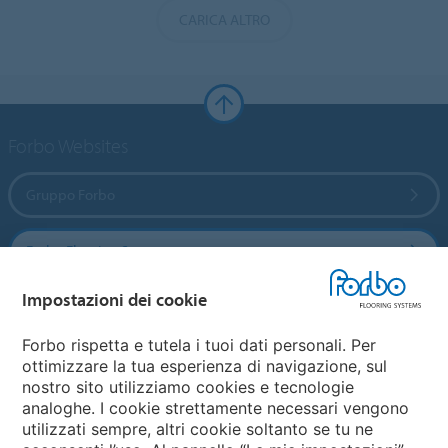
CARICA ALTRO
Forbo Websites
Gruppo Forbo
Forbo Flooring Systems
Impostazioni dei cookie
Forbo Movement Systems
Forbo rispetta e tutela i tuoi dati personali. Per
ottimizzare la tua esperienza di navigazione, sul
nostro sito utilizziamo cookies e tecnologie
Seleziona una nazione
analoghe. I cookie strettamente necessari vengono
utilizzati sempre, altri cookie soltanto se tu ne
Seleziona una nazione