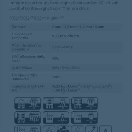
minimo e con tempi di consegna da concordare. Gli articoli
Decibel contrassegnati con "*" sono a stock.
3032/33032/73032
mist grey
***
Spessore
2 mm / 2,5 mm / 3,2 mm / 4 mm
Lunghezza x
≤ 33 m x 200 cm
Larghezza
NCS (identificativo
S 3005-G80Y
cromatico)
LRV (riflessione della
42%
luce)
% di riciclato
36% / 34% / 33%
Energia elettrica
100%
rinnovabile
Impronta di CO₂ (A1-
-0,25 kg CO₂e/m² / -0,67 kg CO₂e/m² /
A3)
-1,68 kg CO₂e/m²