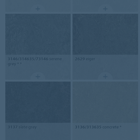
3146/314635/73146
serene
2629
eiger
grey * *
3137
slate grey
3136/313635
concrete *