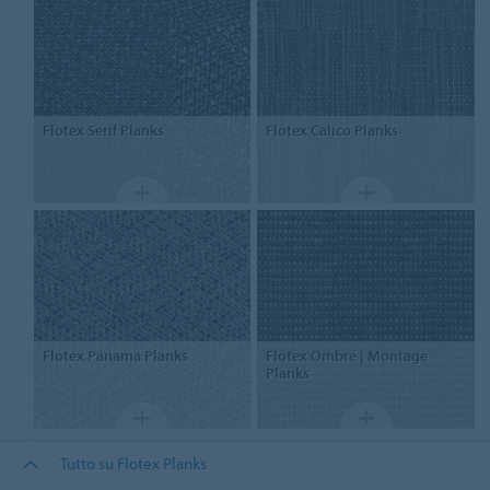
Flotex
Serif Planks
Flotex
Calico Planks
Flotex
Panama Planks
Flotex
Ombré | Montage
Planks
Tutto su Flotex Planks