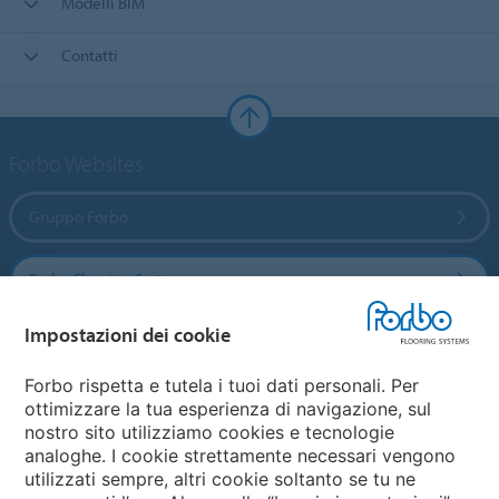
Modelli BIM
Contatti
Forbo Websites
Gruppo Forbo
Forbo Flooring Systems
Impostazioni dei cookie
Forbo Movement Systems
Forbo rispetta e tutela i tuoi dati personali. Per
ottimizzare la tua esperienza di navigazione, sul
nostro sito utilizziamo cookies e tecnologie
Seleziona una nazione
analoghe. I cookie strettamente necessari vengono
utilizzati sempre, altri cookie soltanto se tu ne
Seleziona una nazione