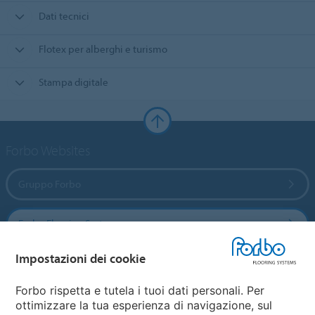
Dati tecnici
Flotex per alberghi e turismo
Stampa digitale
Forbo Websites
Gruppo Forbo
Forbo Flooring Systems
Impostazioni dei cookie
Forbo Movement Systems
Forbo rispetta e tutela i tuoi dati personali. Per
ottimizzare la tua esperienza di navigazione, sul