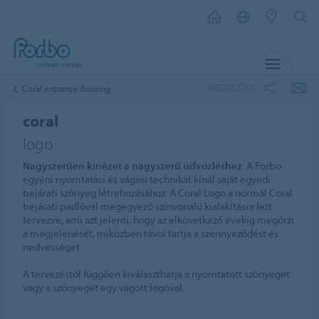
MENU
MEGOSZTÁS
Coral entrance flooring
coral
logo
Nagyszerűen kinézet a nagyszerű üdvözléshez
. A Forbo
egyéni nyomtatási és vágási technikát kínál saját egyedi
bejárati szőnyeg létrehozásához. A Coral Logo a normál Coral
bejárati padlóval megegyező színvonalú kialakításra lett
tervezve, ami azt jelenti, hogy az elkövetkező évekig megőrzi
a megjelenését, miközben távol tartja a szennyeződést és
nedvességet.
A tervezéstől függően kiválaszthatja a nyomtatott szőnyeget
vagy a szőnyeget egy vágott logóval.