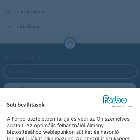
Specifications
Installation
Forbo Websites
Forbo Group
Forbo Flooring Systems
Süti beállítások
Forbo Movement Systems
A Forbo tiszteletben tartja és védi az Ön személyes
adatait. Az optimális felhasználói élmény
biztosításához weblapunkon sütiket és hasonló
Ország weboldala
technológiákat alkalmazunk. Az abszolút szükséges