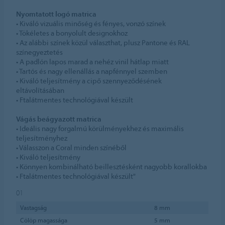
Nyomtatott logó matrica
• Kiváló vizuális minőség és fényes, vonzó színek
• Tökéletes a bonyolult designokhoz
• Az alábbi színek közül választhat, plusz Pantone és RAL
színegyeztetés
• A padlón lapos marad a nehéz vinil hátlap miatt
• Tartós és nagy ellenállás a napfénnyel szemben
• Kiváló teljesítmény a cipő szennyeződésének
eltávolításában
• Ftalátmentes technológiával készült
Vágás beágyazott matrica
• Ideális nagy forgalmú körülményekhez és maximális
teljesítményhez
• Válasszon a Coral minden színéből
• Kiváló teljesítmény
• Könnyen kombinálható beillesztésként nagyobb korallokba
• Ftalátmentes technológiával készült"
01
Vastagság
8 mm
Cölöp magassága
5 mm