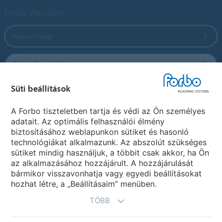
Forbo Websites
Forbo Group
Forbo Flooring Systems
Süti beállítások
Forbo Movement Systems
A Forbo tiszteletben tartja és védi az Ön személyes
adatait. Az optimális felhasználói élmény
biztosításához weblapunkon sütiket és hasonló
Ország weboldala
technológiákat alkalmazunk. Az abszolút szükséges
sütiket mindig használjuk, a többit csak akkor, ha Ön
Válasszon országot
az alkalmazásához hozzájárult. A hozzájárulását
bármikor visszavonhatja vagy egyedi beállításokat
hozhat létre, a „Beállításaim” menüben.
TÖBB