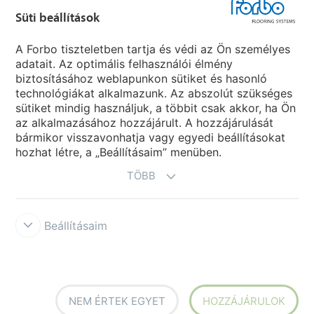
Süti beállítások
Forbo Movement Systems
A Forbo tiszteletben tartja és védi az Ön személyes
adatait. Az optimális felhasználói élmény
biztosításához weblapunkon sütiket és hasonló
Ország weboldala
technológiákat alkalmazunk. Az abszolút szükséges
sütiket mindig használjuk, a többit csak akkor, ha Ön
Válasszon országot
az alkalmazásához hozzájárult. A hozzájárulását
bármikor visszavonhatja vagy egyedi beállításokat
hozhat létre, a „Beállításaim” menüben.
TÖBB
Beállításaim
Disclaimer & Terms of use
Data protection
Cookies
Forbo
Integrity Line
Süti beállítások
NEM ÉRTEK EGYET
HOZZÁJÁRULOK
creating better environments