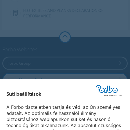
FLOTEX TILES AND PLANKS DECLARATION OF
PERFORMANCE
Forbo Websites
Forbo Group
Forbo Flooring Systems
Süti beállítások
Forbo Movement Systems
A Forbo tiszteletben tartja és védi az Ön személyes
adatait. Az optimális felhasználói élmény
biztosításához weblapunkon sütiket és hasonló
Ország weboldala
technológiákat alkalmazunk. Az abszolút szükséges