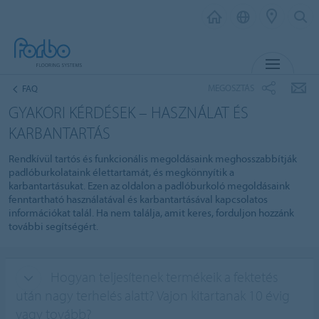
MENU
MEGOSZTÁS
FAQ
GYAKORI KÉRDÉSEK – HASZNÁLAT ÉS
KARBANTARTÁS
Rendkívül tartós és funkcionális megoldásaink meghosszabbítják
padlóburkolataink élettartamát, és megkönnyítik a
karbantartásukat. Ezen az oldalon a padlóburkoló megoldásaink
fenntartható használatával és karbantartásával kapcsolatos
információkat talál. Ha nem találja, amit keres, forduljon hozzánk
további segítségért.
Hogyan teljesítenek termékeik a fektetés
után nagy terhelés alatt? Vajon kitartanak 10 évig
vagy tovább?