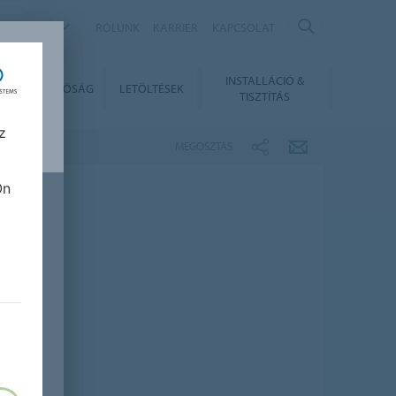
NGARY
RÓLUNK
KARRIER
KAPCSOLAT
INSTALLÁCIÓ &
ENNTARTHATÓSÁG
LETÖLTÉSEK
TISZTÍTÁS
z
MEGOSZTÁS
Ön