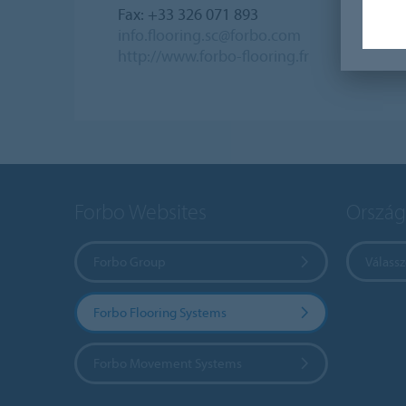
Fax: +33 326 071 893
info.flooring.sc@forbo.com
http://www.forbo-flooring.fr
Forbo Websites
Ország
Forbo Group
Válass
Forbo Flooring Systems
Forbo Movement Systems