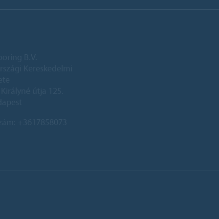
ooring B.V.
szági Kereskedelmi
ete
Királyné útja 125.
dapest
szám:
+3617858073