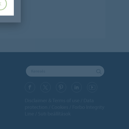
K
Disclaimer & Terms of use
Data
protection
Cookies
Forbo Integrity
Line
Süti beállítások