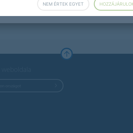
NEM ÉRTEK EGYET
HOZZÁJÁRULO
 weboldala
zon országot