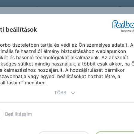
FORBO FLOORING SYSTEMS
HU
IHLET &
ti beállítások
TERMÉKEK
SZEGMENSEK
F
REFERENCIÁK
orbo tiszteletben tartja és védi az Ön személyes adatait. A
eloupe
imális felhasználói élmény biztosításához weblapunkon
iket és hasonló technológiákat alkalmazunk. Az abszolút
kséges sütiket mindig használjuk, a többit csak akkor, ha 
alkalmazásához hozzájárult. A hozzájárulását bármikor
szavonhatja vagy egyedi beállításokat hozhat létre, a
állításaim” menüben.
TÖBB
h overseas
Beállításaim