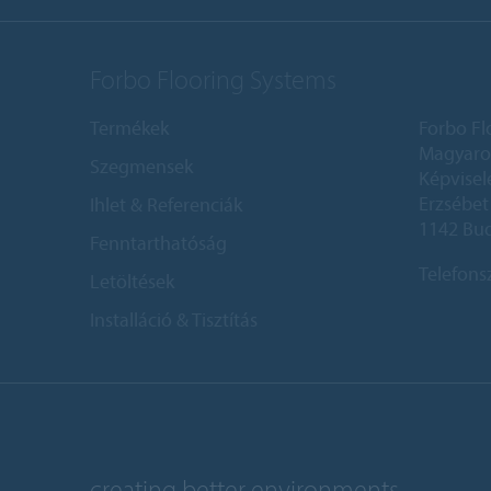
Forbo Flooring Systems
Termékek
Forbo Fl
Magyaror
Szegmensek
Képvisel
Erzsébet 
Ihlet & Referenciák
1142 Bu
Fenntarthatóság
Telefon
Letöltések
Installáció & Tisztítás
creating better environments