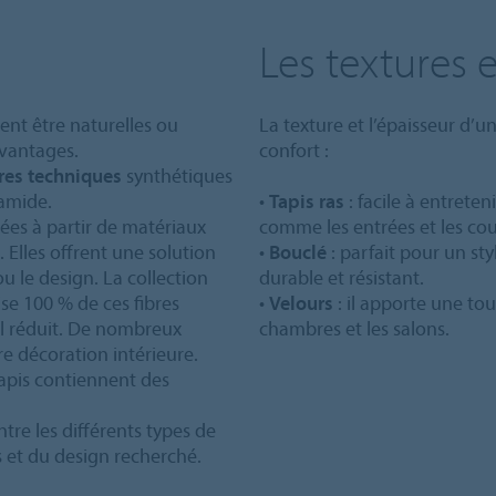
Les textures 
vent être naturelles ou
La texture et l’épaisseur d’un
avantages.
confort :
bres techniques
synthétiques
yamide.
•
Tapis ras
: facile à entreten
uées à partir de matériaux
comme les entrées et les cou
 Elles offrent une solution
•
Bouclé
: parfait pour un st
 le design. La collection
durable et résistant.
se 100 % de ces fibres
•
Velours
: il apporte une tou
l réduit. De nombreux
chambres et les salons.
re décoration intérieure.
 tapis contiennent des
tre les différents types de
és et du design recherché.