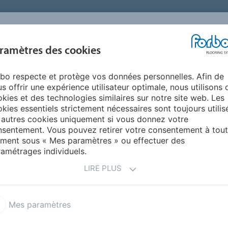
FRANCE
A PROPOS DE NOUS
TRAVAILLER CHEZ FORBO
PR
BLOG &
ramètres des cookies
ENTS
ENVIRONNEMENT
FAQ
AIDE
REALISATIONS
bo respecte et protège vos données personnelles. Afin de
s offrir une expérience utilisateur optimale, nous utilisons 
INCONTOURNABLE DE LA
kies et des technologies similaires sur notre site web. Les
kies essentiels strictement nécessaires sont toujours utilis
IEURE
 autres cookies uniquement si vous donnez votre
sentement. Vous pouvez retirer votre consentement à tout
ment sous « Mes paramètres » ou effectuer des
amétrages individuels.
tion intérieure de vos espaces. Au-delà de l’accessoire
 une ambiance chaleureuse et accueillante. Dans le cadre
LIRE PLUS
urnable pour créer une excellente première impression
gn, leurs matériaux et textures, ainsi que des conseils
Mes paramètres