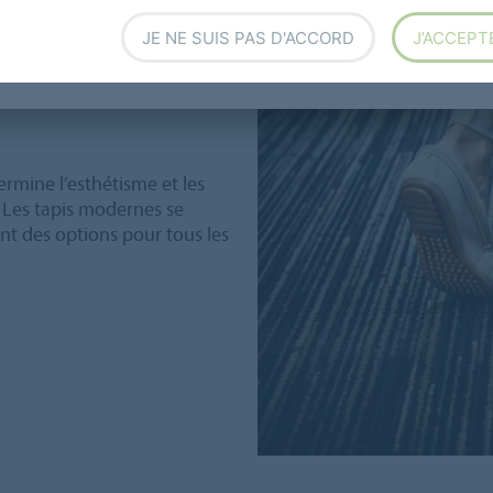
JE NE SUIS PAS D'ACCORD
J’ACCEPT
riaux et
ermine l’esthétisme et les
. Les tapis modernes se
ant des options pour tous les