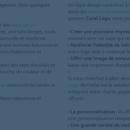
igences. Voici quelques
Un tapis design contribue à l
dans des
tapis professionnel
gamme
Coral Logo
, vous po
r des
tapis de sol
es, aux tons beiges, rosés
•
Créer une première impres
sionnelle et moderne.
visiteurs avec un tapis qui r
is aux textures luxueuses et
•
Renforcer l’identité de vot
ance chaleureuse et
votre logo aide à renforcer 
•
Offrir une image de sérieu
égiez des tapis durables et
laisse une impression durable
e touche de couleur et de
•
Si vous cherchez à allier desi
age
atténuent les bruits et
Logo
de Forbo est la solutio
intègrent votre charte graph
llient robustesse et
offrent :
•
La personnalisation
: ils a
une personnalisation unique
•
Une grande variété de cou