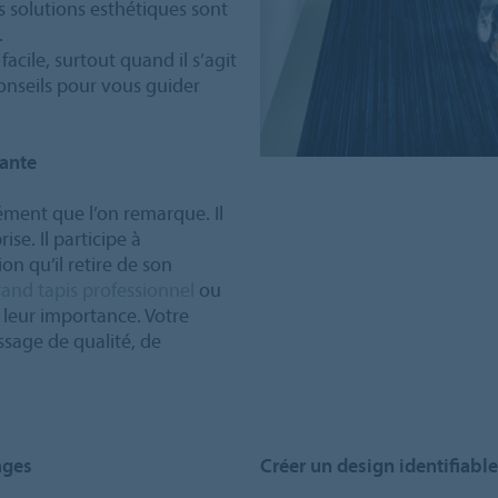
s solutions esthétiques sont
.
facile, surtout quand il s’agit
conseils pour vous guider
ante
ément que l’on remarque. Il
ise. Il participe à
ion qu’il retire de son
rand tapis professionnel
ou
nt leur importance. Votre
sage de qualité, de
ages
Créer un design identifiable