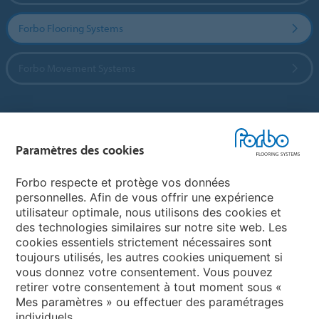
Forbo Flooring Systems
Forbo Movement Systems
Sélectionnez un pays
Paramètres des cookies
Sélectionnez votre pays
Forbo respecte et protège vos données
personnelles. Afin de vous offrir une expérience
utilisateur optimale, nous utilisons des cookies et
My Forbo
des technologies similaires sur notre site web. Les
cookies essentiels strictement nécessaires sont
LEXIQUE
toujours utilisés, les autres cookies uniquement si
PLAN DU SITE
vous donnez votre consentement. Vous pouvez
retirer votre consentement à tout moment sous «
Mes paramètres » ou effectuer des paramétrages
individuels.