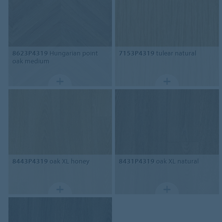
8623P4319
Hungarian point
7153P4319
tulear natural
oak medium
8443P4319
oak XL honey
8431P4319
oak XL natural