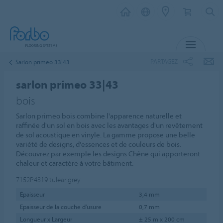
MENU
PARTAGEZ
Sarlon primeo 33|43
sarlon primeo 33|43
bois
Sarlon primeo bois combine l'apparence naturelle et
raffinée d'un sol en bois avec les avantages d'un revêtement
de sol acoustique en vinyle. La gamme propose une belle
variété de designs, d'essences et de couleurs de bois.
Découvrez par exemple les designs Chêne qui apporteront
chaleur et caractère à votre bâtiment.
7152P4319
tulear grey
Épaisseur
3,4 mm
Epaisseur de la couche d'usure
0,7 mm
Longueur x Largeur
± 25 m x 200 cm