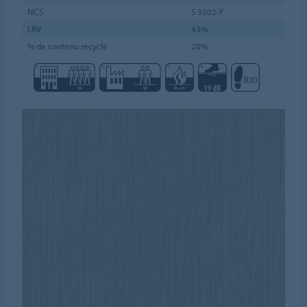
NCS
S 3502-Y
LRV
43%
% de contenu recyclé
20%