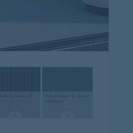
al Move
Vision FR
Flotex
Vision FR - latest
additions