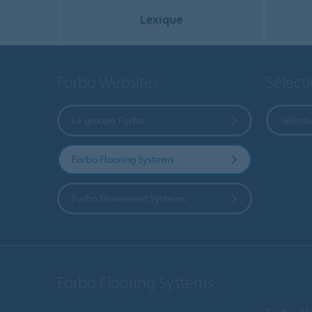
Lexique
Forbo Websites
Sélect
Le groupe Forbo
Sélect
Forbo Flooring Systems
Forbo Movement Systems
Forbo Flooring Systems