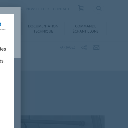
ESSE / ACTUS
NEWSLETTER
CONTACT
DOCUMENTATION
COMMANDE
 AU CHOIX
TECHNIQUE
ÉCHANTILLONS
PARTAGEZ
des
és,
maritime - sols