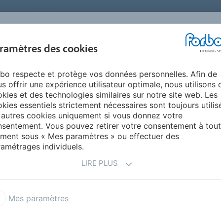
FRANCE
A PROPOS DE NOUS
TRAVAILLER CHEZ FORBO
PR
BLOG &
ramètres des cookies
ENTS
ENVIRONNEMENT
FAQ
AIDE
REALISATIONS
bo respecte et protège vos données personnelles. Afin de
Trains et transport ferroviaire - sols
s offrir une expérience utilisateur optimale, nous utilisons 
SOL TRANSPORT
kies et des technologies similaires sur notre site web. Les
kies essentiels strictement nécessaires sont toujours utilis
 autres cookies uniquement si vous donnez votre
sentement. Vous pouvez retirer votre consentement à tout
ment sous « Mes paramètres » ou effectuer des
amétrages individuels.
LIRE PLUS
autocars - sols
Bateaux & transport 
Mes paramètres