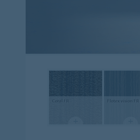
Coral
FR
Flotex
vision FR