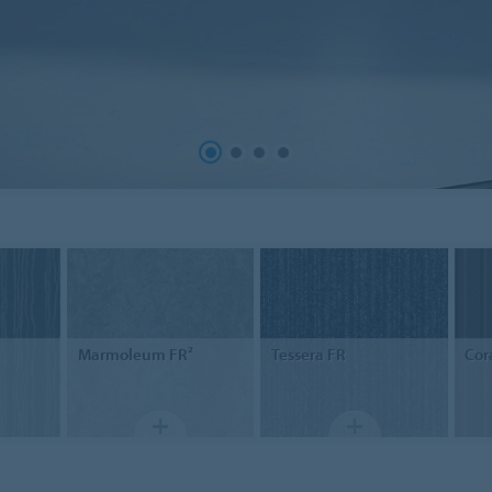
Marmoleum
FR²
Tessera FR
Cor