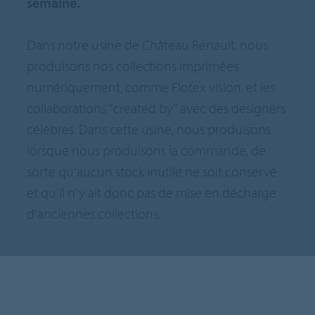
semaine.
Dans notre usine de Château Renault, nous
produisons nos collections imprimées
numériquement, comme Flotex vision, et les
collaborations "created by" avec des designers
célèbres. Dans cette usine, nous produisons
lorsque nous produisons la commande, de
sorte qu'aucun stock inutile ne soit conservé
et qu'il n'y ait donc pas de mise en décharge
d'anciennes collections.