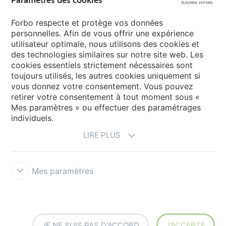
Sélectionnez votre pays
Forbo respecte et protège vos données
personnelles. Afin de vous offrir une expérience
utilisateur optimale, nous utilisons des cookies et
My Forbo
des technologies similaires sur notre site web. Les
cookies essentiels strictement nécessaires sont
LEXIQUE
toujours utilisés, les autres cookies uniquement si
PLAN DU SITE
vous donnez votre consentement. Vous pouvez
retirer votre consentement à tout moment sous «
Mes paramètres » ou effectuer des paramétrages
individuels.
LIRE PLUS
Mes paramètres
Mentions légales & Conditions d'utilisation
Protection des données
Politique des cookies
Forbo Integrity Line
Paramètres des
cookies
JE NE SUIS PAS D'ACCORD
J’ACCEPTE