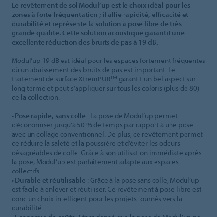
Le revêtement de sol Modul’up est le choix idéal pour les
zones à forte fréquentation ; il allie rapidité, efficacité et
durabilité et représente la solution à pose libre de très
grande qualité. Cette solution acoustique garantit une
excellente réduction des bruits de pas à 19 dB.
Modul’up 19 dB est idéal pour les espaces fortement fréquentés
où un abaissement des bruits de pas est important. Le
TM
traitement de surface XtremPUR
garantit un bel aspect sur
long terme et peut s’appliquer sur tous les coloris (plus de 80)
de la collection.
•
Pose rapide, sans colle
: La pose de Modul’up permet
d’économiser jusqu’à 50 % de temps par rapport à une pose
avec un collage conventionnel. De plus, ce revêtement permet
de réduire la saleté et la poussière et d’éviter les odeurs
désagréables de colle. Grâce à son utilisation immédiate après
la pose, Modul’up est parfaitement adapté aux espaces
collectifs.
•
Durable et réutilisable
: Grâce à la pose sans colle, Modul’up
est facile à enlever et réutiliser. Ce revêtement à pose libre est
donc un choix intelligent pour les projets tournés vers la
durabilité.
•
Économie de coûts
: Étant donné que la pose de Modul’up ne