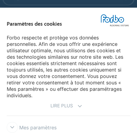
Forbo Flooring Systems
Paramètres des cookies
Forbo Movement Systems
Forbo respecte et protège vos données
personnelles. Afin de vous offrir une expérience
utilisateur optimale, nous utilisons des cookies et
des technologies similaires sur notre site web. Les
Selectionnez un pays
cookies essentiels strictement nécessaires sont
toujours utilisés, les autres cookies uniquement si
Sélectionnez votre pays
vous donnez votre consentement. Vous pouvez
retirer votre consentement à tout moment sous «
Mes paramètres » ou effectuer des paramétrages
individuels.
LIRE PLUS
Mes paramètres
Conditions d'utilisation & décharge de responsabilité
Protection