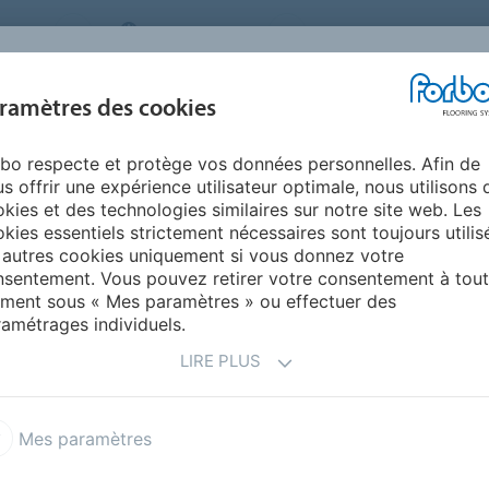
STEMS
SWITZERLAND
A PROPOS DE NOUS
CA
CENTRE DE
ramètres des cookies
TS
RÉFÉRENCES
ENVIRONNEMENT
TÉLÉCHARGEMENT
bo respecte et protège vos données personnelles. Afin de
Planks
s offrir une expérience utilisateur optimale, nous utilisons 
INNOVATION RENCONTRE
kies et des technologies similaires sur notre site web. Les
kies essentiels strictement nécessaires sont toujours utilis
RE
 autres cookies uniquement si vous donnez votre
sentement. Vous pouvez retirer votre consentement à tout
ment sous « Mes paramètres » ou effectuer des
amétrages individuels.
LIRE PLUS
Mes paramètres