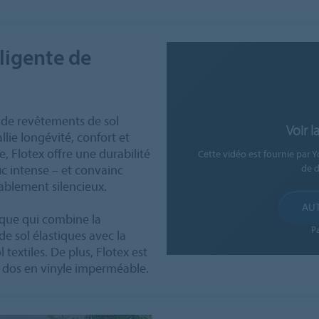
lligente de
 de revêtements de sol
Voir 
lie longévité, confort et
, Flotex offre une durabilité
Cette vidéo est fournie par
c intense – et convainc
de 
blement silencieux.
AUT
ique qui combine la
P
de sol élastiques avec la
 textiles. De plus, Flotex est
n dos en vinyle imperméable.