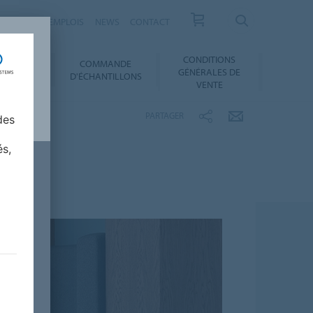
RRIÈRES ET EMPLOIS
NEWS
CONTACT
CONDITIONS
COMMANDE
SERVICES
GÉNÉRALES DE
D'ÉCHANTILLONS
VENTE
PARTAGER
des
és,