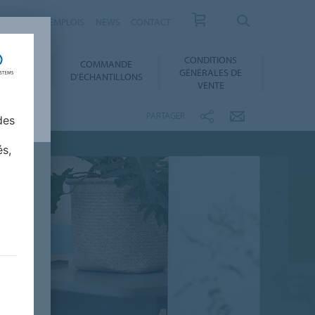
RRIÈRES ET EMPLOIS
NEWS
CONTACT
CONDITIONS
COMMANDE
SERVICES
GÉNÉRALES DE
D'ÉCHANTILLONS
VENTE
PARTAGER
des
és,