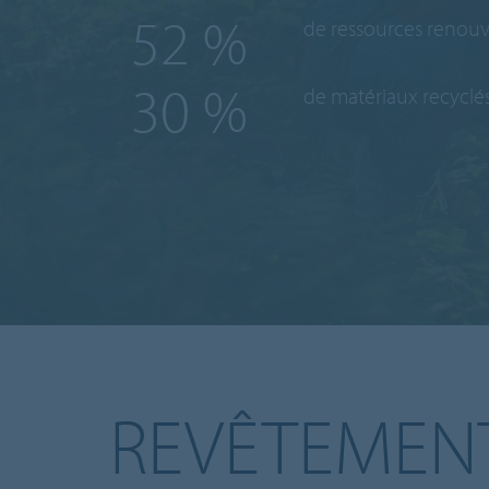
78
%
de ressources renouv
45
%
de matériaux recyclés 
REVÊTEMEN