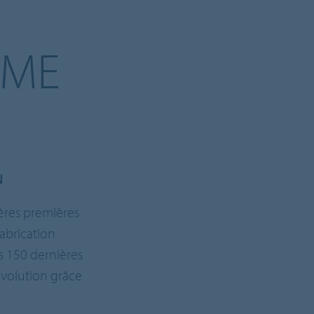
EME
N
ères premières
abrication
s 150 dernières
évolution grâce