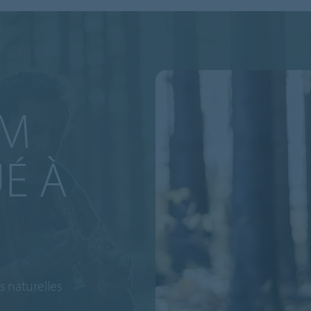
UM
UÉ À
 naturelles