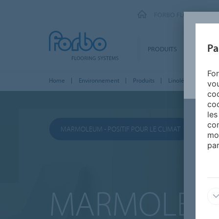
FORBO FLOORING SY
Pa
PRODUITS
SEGMEN
For
Home
Environnement
Produits
Linoléum
vou
coo
coo
les
con
MARMOLEUM - POSITIF POUR LE CLIMAT
mo
par
MARMOLEU