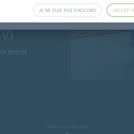
DUIT
JE NE SUIS PAS D'ACCORD
J’ACCEPT
UM
T POSITIF
Défilez pour découvrir