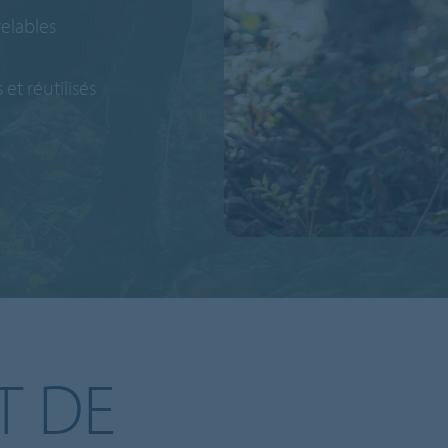
elables
et réutilisés
T DE