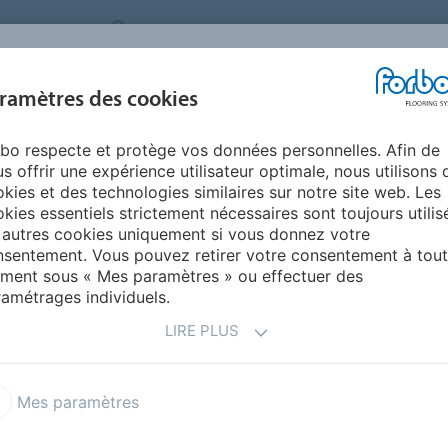
STEMS
SWITZERLAND
A PROPOS DE NOUS
CA
CENTRE DE
ramètres des cookies
TS
RÉFÉRENCES
ENVIRONNEMENT
TÉLÉCHARGEMENT
bo respecte et protège vos données personnelles. Afin de
s offrir une expérience utilisateur optimale, nous utilisons 
kies et des technologies similaires sur notre site web. Les
kies essentiels strictement nécessaires sont toujours utilis
 autres cookies uniquement si vous donnez votre
sentement. Vous pouvez retirer votre consentement à tout
ment sous « Mes paramètres » ou effectuer des
amétrages individuels.
LIRE PLUS
M,
Mes paramètres