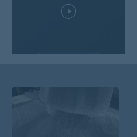
Voir la vidéo sur YouTube
Cette vidéo est fournie par YouTube. Son chargement
entraîne un transfert de données vers YouTube.
AUTORISER LES COOKIES
Paramètres des cookies